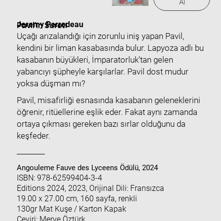
Al
Jeremy Perrodeau
Pavil'in Sureti
Uçağı arızalandığı için zorunlu iniş yapan Pavil,
kendini bir liman kasabasında bulur. Lapyoza adlı bu
kasabanın büyükleri, İmparatorluk’tan gelen
yabancıyı şüpheyle karşılarlar. Pavil dost mudur
yoksa düşman mı?
Pavil, misafirliği esnasında kasabanın geleneklerini
öğrenir, ritüellerine eşlik eder. Fakat aynı zamanda
ortaya çıkması gereken bazı sırlar olduğunu da
keşfeder.
Angouleme Fauve des Lyceens Ödülü, 2024
ISBN: 978-62599404-3-4
Editions 2024, 2023, Orijinal Dili: Fransızca
19.00 x 27.00 cm, 160 sayfa, renkli
130gr Mat Kuşe / Karton Kapak
Çeviri: Merve Öztürk